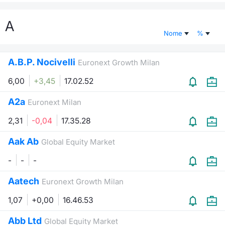
Documenti
Notizie e Formazione
Settoria
Per emit
Docume
Dividen
Emittent
KID/PRI
Notizie
Servizi 
A
Nome
%
Listed Brands
Chi siamo
Docume
Formazi
BTP Min
Formaz
Listing
Statisti
Dati di
Milan
A.B.P. Nocivelli
Euronext Growth Milan
Calendario Conferenze
Formazi
BONO Mi
Material
Analisi 
Segmen
6,00
+3,45
17.02.52
IPO e Matricole
OAT Min
Intermed
Mercato
A2a
Euronext Milan
Cambi
BUND Mi
Mifid 2
2,31
-0,04
17.35.28
BTP
Aak Ab
MiFID 2
BTP Min
Regolam
Global Equity Market
Market M
Speciali
-
-
-
Opzioni
Academ
RFQ
Aatech
Euronext Growth Milan
Opzioni 
1,07
+0,00
16.46.53
Spread 
Indicato
Abb Ltd
Global Equity Market