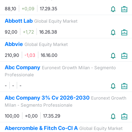
Formaz
88,10
+0,09
17.29.35
Specific
Statisti
Abbott Lab
Global Equity Market
Avvisi
92,00
+1,72
16.26.38
Market
Abbvie
Global Equity Market
KID
210,90
-1,03
16.16.00
Abc Company
Euronext Growth Milan - Segmento
Professionale
-
-
-
Abc Company 3% Cv 2026-2030
Euronext Growth
Milan - Segmento Professionale
100,00
+0,00
17.35.29
Abercrombie & Fitch Co-Cl A
Global Equity Market