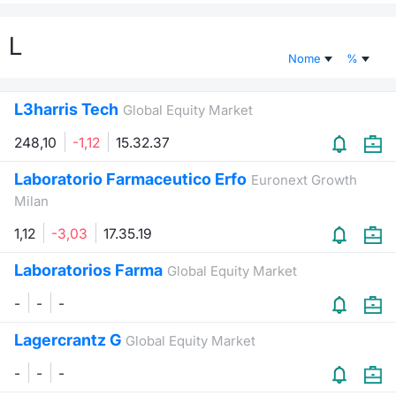
Documenti
Notizie e Formazione
Settoria
Per emit
Docume
Dividen
Emittent
KID/PRI
Notizie
Servizi 
L
Nome
%
Listed Brands
Chi siamo
Docume
Formazi
BTP Min
Formaz
Listing
Statisti
Dati di
Milan
L3harris Tech
Global Equity Market
Calendario Conferenze
Formazi
BONO Mi
Material
Analisi 
Segmen
248,10
-1,12
15.32.37
IPO e Matricole
OAT Min
Intermed
Mercato
Laboratorio Farmaceutico Erfo
Euronext Growth
Milan
Cambi
BUND Mi
Mifid 2
BTP
1,12
-3,03
17.35.19
MiFID 2
BTP Min
Regolam
Market M
Laboratorios Farma
Global Equity Market
Speciali
Opzioni
Academ
-
-
-
RFQ
Opzioni 
Lagercrantz G
Global Equity Market
Spread 
-
-
-
Indicato