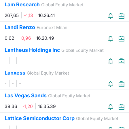
Formaz
Lam Research
Global Equity Market
Specific
267,65
-1,13
16.26.41
Statisti
Avvisi
Landi Renzo
Euronext Milan
0,62
-0,96
16.20.49
Market
Lantheus Holdings Inc
Global Equity Market
KID
-
-
-
Lanxess
Global Equity Market
-
-
-
Las Vegas Sands
Global Equity Market
39,36
-1,20
16.35.39
Lattice Semiconductor Corp
Global Equity Market