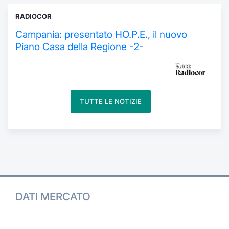
Formaz
Specific
RADIOCOR
Statisti
Campania: presentato HO.P.E., il nuovo
Avvisi
Piano Casa della Regione -2-
Market
KID
TUTTE LE NOTIZIE
DATI MERCATO