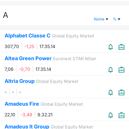
Documenti
Notizie e Formazione
Settoria
Per emit
Docume
Dividen
Emittent
KID/PRI
Notizie
Servizi 
A
Nome
%
Listed Brands
Chi siamo
Docume
Formazi
BTP Min
Formaz
Listing
Statisti
Dati di
Milan
Alphabet Classe C
Global Equity Market
Calendario Conferenze
Formazi
BONO Mi
Material
Analisi 
Segmen
307,70
-1,25
17.35.14
IPO e Matricole
OAT Min
Intermed
Mercato
Altea Green Power
Euronext STAR Milan
Cambi
BUND Mi
Mifid 2
7,06
-0,70
17.35.14
BTP
Altria Group
MiFID 2
BTP Min
Regolam
Global Equity Market
Market M
Speciali
-
-
-
Opzioni
Academ
RFQ
Amadeus Fire
Global Equity Market
Opzioni 
22,10
-3,49
9.32.21
Spread 
Indicato
Amadeus It Group
Global Equity Market