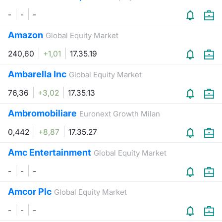
Formaz
-
-
-
Specific
Statisti
Amazon
Global Equity Market
Avvisi
240,60
+1,01
17.35.19
Market
Ambarella Inc
Global Equity Market
KID
76,36
+3,02
17.35.13
Ambromobiliare
Euronext Growth Milan
0,442
+8,87
17.35.27
Amc Entertainment
Global Equity Market
-
-
-
Amcor Plc
Global Equity Market
-
-
-