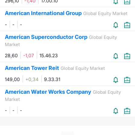
296,10
-1,40
17.00.10
American International Group
Global Equity Market
-
-
-
American Superconductor Corp
Global Equity
Market
28,60
-1,07
15.46.23
American Tower Reit
Global Equity Market
149,00
+0,34
9.33.31
American Water Works Company
Global Equity
Market
-
-
-