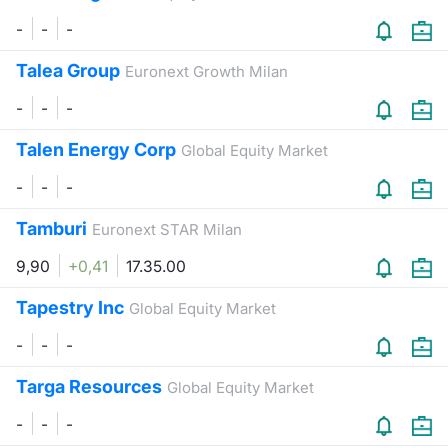
Formaz
-
-
-
Specific
Statisti
Talea Group
Euronext Growth Milan
Avvisi
-
-
-
Market
Talen Energy Corp
Global Equity Market
KID
-
-
-
Tamburi
Euronext STAR Milan
9,90
+0,41
17.35.00
Tapestry Inc
Global Equity Market
-
-
-
Targa Resources
Global Equity Market
-
-
-