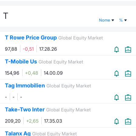
Documenti
Notizie e Formazione
Settoria
Per emit
Docume
Dividen
Emittent
KID/PRI
Notizie
Servizi 
T
Nome
%
Listed Brands
Chi siamo
Docume
Formazi
BTP Min
Formaz
Listing
Statisti
Dati di
Milan
T Rowe Price Group
Global Equity Market
Calendario Conferenze
Formazi
BONO Mi
Material
Analisi 
Segmen
97,88
-0,51
17.28.26
IPO e Matricole
OAT Min
Intermed
Mercato
T-Mobile Us
Global Equity Market
Cambi
BUND Mi
Mifid 2
154,96
+0,48
14.00.09
BTP
Tag Immobilien
MiFID 2
BTP Min
Regolam
Global Equity Market
Market M
Speciali
-
-
-
Opzioni
Academ
RFQ
Take-Two Inter
Global Equity Market
Opzioni 
209,20
+2,65
17.35.03
Spread 
Indicato
Talanx Ag
Global Equity Market