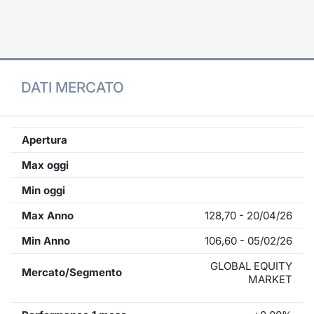
Formaz
Specific
Statisti
Avvisi
DATI MERCATO
Market
KID
Apertura
Max oggi
Min oggi
Max Anno
128,70 - 20/04/26
Min Anno
106,60 - 05/02/26
GLOBAL EQUITY
Mercato/Segmento
MARKET