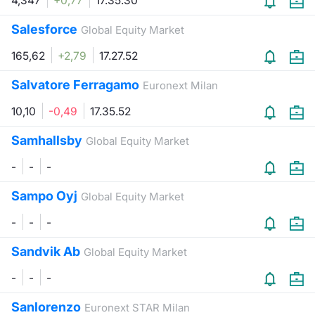
4,347
+0,77
17.35.30
Salesforce
Global Equity Market
165,62
+2,79
17.27.52
Salvatore Ferragamo
Euronext Milan
10,10
-0,49
17.35.52
Samhallsby
Global Equity Market
-
-
-
Sampo Oyj
Global Equity Market
-
-
-
Sandvik Ab
Global Equity Market
-
-
-
Sanlorenzo
Euronext STAR Milan