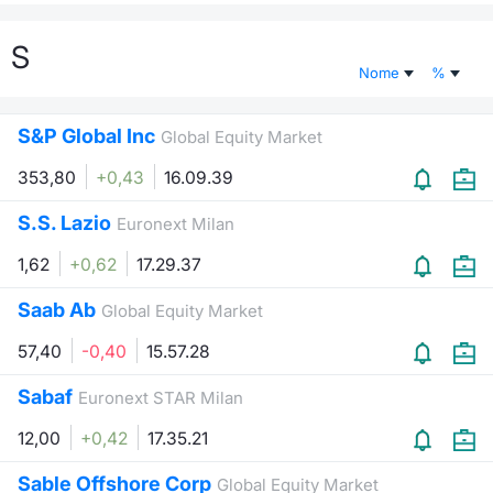
Documenti
Notizie e Formazione
Settoria
Per emit
Docume
Dividen
Emittent
KID/PRI
Notizie
Servizi 
S
Nome
%
Listed Brands
Chi siamo
Docume
Formazi
BTP Min
Formaz
Listing
Statisti
Dati di
Milan
S&P Global Inc
Global Equity Market
Calendario Conferenze
Formazi
BONO Mi
Material
Analisi 
Segmen
353,80
+0,43
16.09.39
IPO e Matricole
OAT Min
Intermed
Mercato
S.S. Lazio
Euronext Milan
Cambi
BUND Mi
Mifid 2
1,62
+0,62
17.29.37
BTP
Saab Ab
MiFID 2
BTP Min
Regolam
Global Equity Market
Market M
Speciali
57,40
-0,40
15.57.28
Opzioni
Academ
RFQ
Sabaf
Euronext STAR Milan
Opzioni 
12,00
+0,42
17.35.21
Spread 
Indicato
Sable Offshore Corp
Global Equity Market