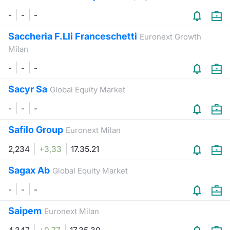
Formaz
-
-
-
Specific
Statisti
Saccheria F.Lli Franceschetti
Euronext Growth
Avvisi
Milan
-
-
-
Market
Sacyr Sa
Global Equity Market
KID
-
-
-
Safilo Group
Euronext Milan
2,234
+3,33
17.35.21
Sagax Ab
Global Equity Market
-
-
-
Saipem
Euronext Milan