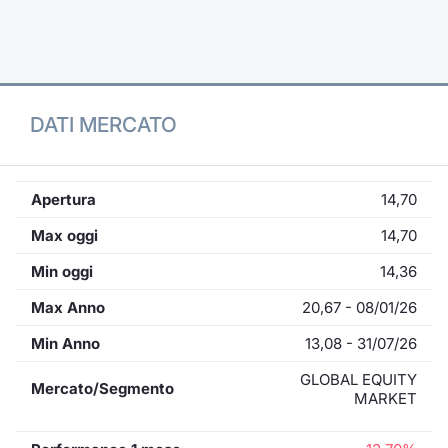
Formaz
Specific
Statisti
Avvisi
DATI MERCATO
Market
KID
Apertura
14,70
Max oggi
14,70
Min oggi
14,36
Max Anno
20,67 - 08/01/26
Min Anno
13,08 - 31/07/26
GLOBAL EQUITY
Mercato/Segmento
MARKET