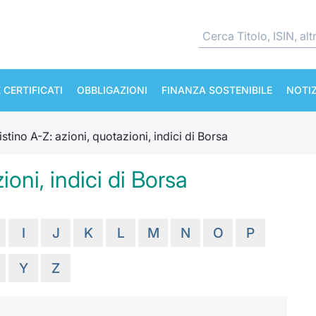
 CERTIFICATI
OBBLIGAZIONI
FINANZA SOSTENIBILE
NOTIZ
istino A-Z: azioni, quotazioni, indici di Borsa
ioni, indici di Borsa
I
J
K
L
M
N
O
P
Y
Z