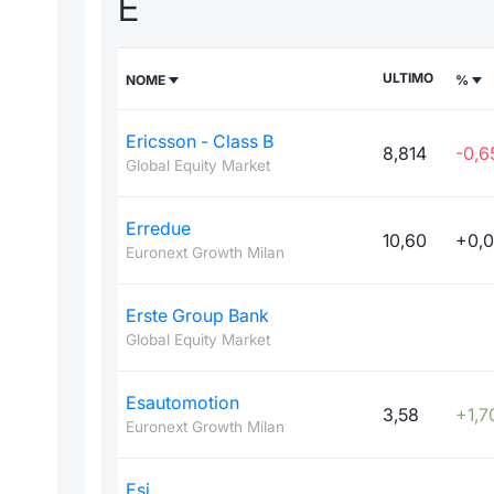
E
ULTIMO
NOME
%
Ericsson - Class B
8,814
-0,6
Global Equity Market
Erredue
10,60
+0,
Euronext Growth Milan
Erste Group Bank
Global Equity Market
Esautomotion
3,58
+1,7
Euronext Growth Milan
Esi