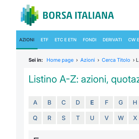
AZIONI
ETF
ETC E ETN
FONDI
DERIVATI
CW E
Sei in:
Home page
›
Azioni
›
Cerca Titolo
›
L
Listino A-Z: azioni, quotaz
A
B
C
D
E
F
G
H
Q
R
S
T
U
V
W
X