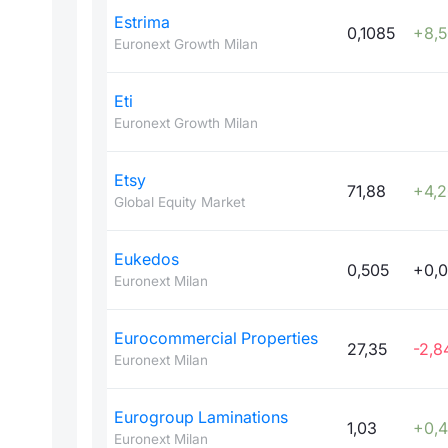
Estrima
0,1085
+8,
Euronext Growth Milan
Eti
Euronext Growth Milan
Etsy
71,88
+4,
Global Equity Market
Eukedos
0,505
+0,
Euronext Milan
Eurocommercial Properties
27,35
-2,8
Euronext Milan
Eurogroup Laminations
1,03
+0,
Euronext Milan