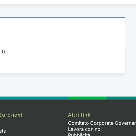
:
0
Euronext
Altri link
Comitato Corporate Governa
Lavora con noi
ets
Pubblicità