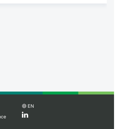
EN
nce