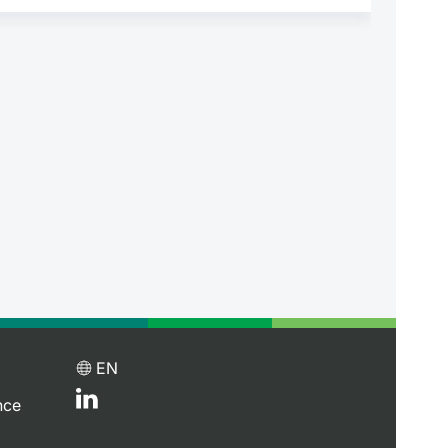
EN
nce