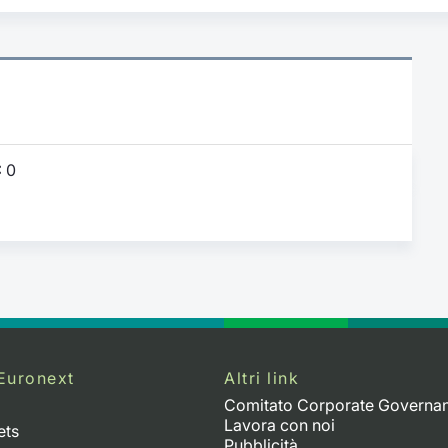
:
0
Euronext
Altri link
Comitato Corporate Governa
Lavora con noi
ets
Pubblicità