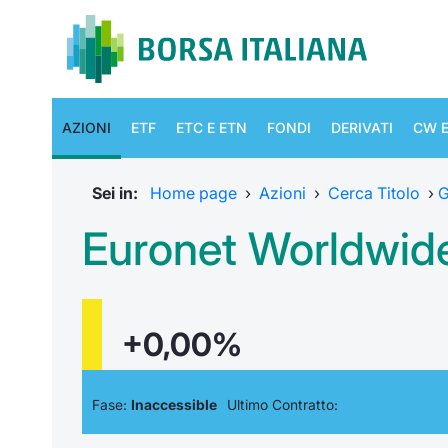
AZIONI
ETF
ETC E ETN
FONDI
DERIVATI
CW E
Sei in:
Home page
›
Azioni
›
Cerca Titolo
›
G
Euronet Worldwide
+0,00%
Fase:
Inaccessible
Ultimo Contratto: