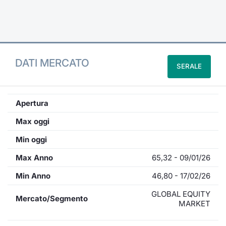
Formaz
Specific
Statisti
Avvisi
DATI MERCATO
SERALE
Market
KID
Apertura
Max oggi
Min oggi
Max Anno
65,32 - 09/01/26
Min Anno
46,80 - 17/02/26
GLOBAL EQUITY
Mercato/Segmento
MARKET