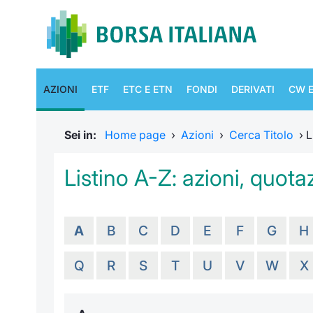
AZIONI
ETF
ETC E ETN
FONDI
DERIVATI
CW E
Sei in:
Home page
›
Azioni
›
Cerca Titolo
›
L
Listino A-Z: azioni, quotaz
A
B
C
D
E
F
G
H
Q
R
S
T
U
V
W
X