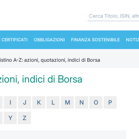
 CERTIFICATI
OBBLIGAZIONI
FINANZA SOSTENIBILE
NOTIZ
istino A-Z: azioni, quotazioni, indici di Borsa
ioni, indici di Borsa
I
J
K
L
M
N
O
P
Y
Z