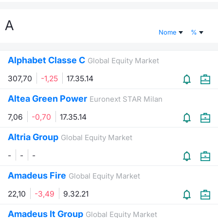
Documenti
Notizie e Formazione
Settoria
Per emit
Docume
Dividen
Emittent
KID/PRI
Notizie
Servizi 
A
Nome
%
Listed Brands
Chi siamo
Docume
Formazi
BTP Min
Formaz
Listing
Statisti
Dati di
Milan
Alphabet Classe C
Global Equity Market
Calendario Conferenze
Formazi
BONO Mi
Material
Analisi 
Segmen
307,70
-1,25
17.35.14
IPO e Matricole
OAT Min
Intermed
Mercato
Altea Green Power
Euronext STAR Milan
Cambi
BUND Mi
Mifid 2
7,06
-0,70
17.35.14
BTP
Altria Group
MiFID 2
BTP Min
Regolam
Global Equity Market
Market M
Speciali
-
-
-
Opzioni
Academ
RFQ
Amadeus Fire
Global Equity Market
Opzioni 
22,10
-3,49
9.32.21
Spread 
Indicato
Amadeus It Group
Global Equity Market