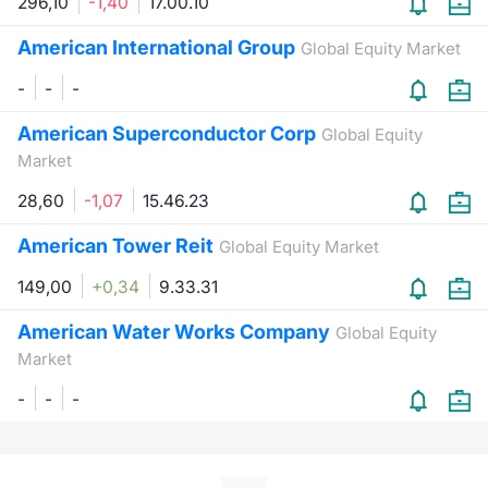
296,10
-1,40
17.00.10
American International Group
Global Equity Market
-
-
-
American Superconductor Corp
Global Equity
Market
28,60
-1,07
15.46.23
American Tower Reit
Global Equity Market
149,00
+0,34
9.33.31
American Water Works Company
Global Equity
Market
-
-
-