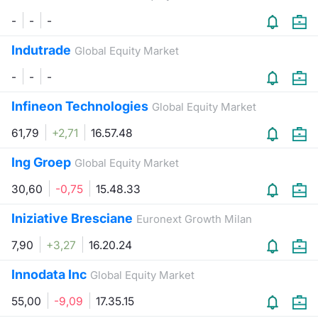
Formaz
-
-
-
Specific
Statisti
Indutrade
Global Equity Market
Avvisi
-
-
-
Market
Infineon Technologies
Global Equity Market
KID
61,79
+2,71
16.57.48
Ing Groep
Global Equity Market
30,60
-0,75
15.48.33
Iniziative Bresciane
Euronext Growth Milan
7,90
+3,27
16.20.24
Innodata Inc
Global Equity Market
55,00
-9,09
17.35.15