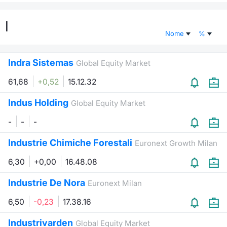
Documenti
Notizie e Formazione
Settoria
Per emit
Docume
Dividen
Emittent
KID/PRI
Notizie
Servizi 
I
Nome
%
Listed Brands
Chi siamo
Docume
Formazi
BTP Min
Formaz
Listing
Statisti
Dati di
Milan
Indra Sistemas
Global Equity Market
Calendario Conferenze
Formazi
BONO Mi
Material
Analisi 
Segmen
61,68
+0,52
15.12.32
IPO e Matricole
OAT Min
Intermed
Mercato
Indus Holding
Global Equity Market
Cambi
BUND Mi
Mifid 2
-
-
-
BTP
Industrie Chimiche Forestali
MiFID 2
BTP Min
Regolam
Euronext Growth Milan
Market M
Speciali
6,30
+0,00
16.48.08
Opzioni
Academ
RFQ
Industrie De Nora
Euronext Milan
Opzioni 
6,50
-0,23
17.38.16
Spread 
Indicato
Industrivarden
Global Equity Market