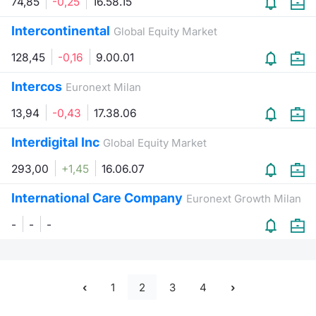
74,85
-0,25
16.58.15
Intercontinental
Global Equity Market
128,45
-0,16
9.00.01
Intercos
Euronext Milan
13,94
-0,43
17.38.06
Interdigital Inc
Global Equity Market
293,00
+1,45
16.06.07
International Care Company
Euronext Growth Milan
-
-
-
1
2
3
4