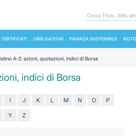
 CERTIFICATI
OBBLIGAZIONI
FINANZA SOSTENIBILE
NOTIZ
istino A-Z: azioni, quotazioni, indici di Borsa
ioni, indici di Borsa
I
J
K
L
M
N
O
P
Y
Z