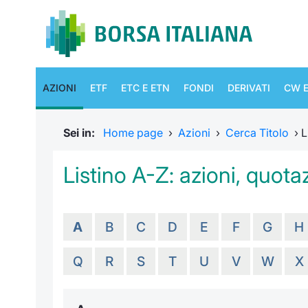
AZIONI
ETF
ETC E ETN
FONDI
DERIVATI
CW E
Sei in:
Home page
›
Azioni
›
Cerca Titolo
›
L
Listino A-Z: azioni, quotaz
A
B
C
D
E
F
G
H
Q
R
S
T
U
V
W
X