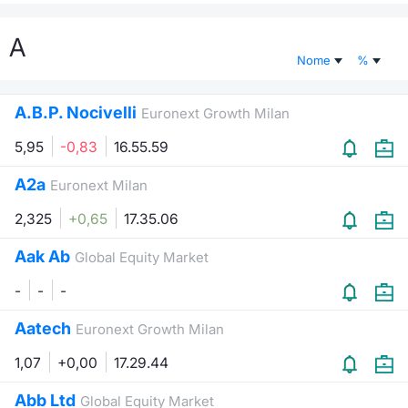
Documenti
Notizie e Formazione
Settoria
Per emit
Docume
Dividen
Emittent
KID/PRI
Notizie
Servizi 
A
Nome
%
Listed Brands
Chi siamo
Docume
Formazi
BTP Min
Formaz
Listing
Statisti
Dati di
Milan
A.B.P. Nocivelli
Euronext Growth Milan
Calendario Conferenze
Formazi
BONO Mi
Material
Analisi 
Segmen
5,95
-0,83
16.55.59
IPO e Matricole
OAT Min
Intermed
Mercato
A2a
Euronext Milan
Cambi
BUND Mi
Mifid 2
2,325
+0,65
17.35.06
BTP
Aak Ab
MiFID 2
BTP Min
Regolam
Global Equity Market
Market M
Speciali
-
-
-
Opzioni
Academ
RFQ
Aatech
Euronext Growth Milan
Opzioni 
1,07
+0,00
17.29.44
Spread 
Indicato
Abb Ltd
Global Equity Market