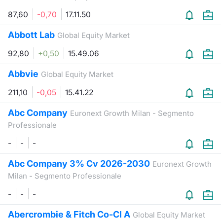
Formaz
87,60
-0,70
17.11.50
Specific
Statisti
Abbott Lab
Global Equity Market
Avvisi
92,80
+0,50
15.49.06
Market
Abbvie
Global Equity Market
KID
211,10
-0,05
15.41.22
Abc Company
Euronext Growth Milan - Segmento
Professionale
-
-
-
Abc Company 3% Cv 2026-2030
Euronext Growth
Milan - Segmento Professionale
-
-
-
Abercrombie & Fitch Co-Cl A
Global Equity Market