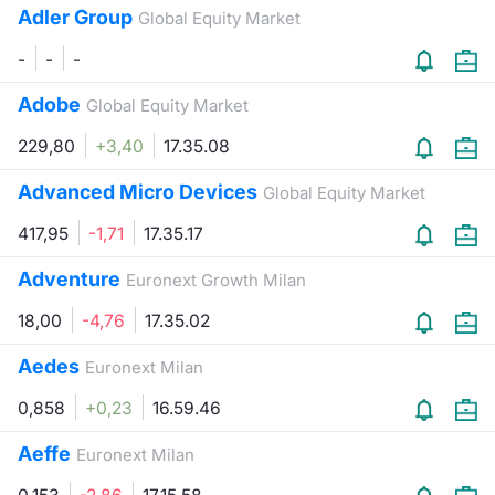
Formaz
Adler Group
Global Equity Market
Specific
-
-
-
Statisti
Avvisi
Adobe
Global Equity Market
229,80
+3,40
17.35.08
Market
Advanced Micro Devices
Global Equity Market
KID
417,95
-1,71
17.35.17
Adventure
Euronext Growth Milan
18,00
-4,76
17.35.02
Aedes
Euronext Milan
0,858
+0,23
16.59.46
Aeffe
Euronext Milan