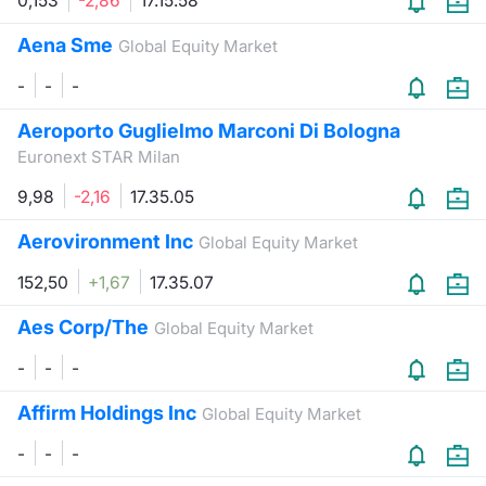
0,153
-2,86
17.15.58
Aena Sme
Global Equity Market
-
-
-
Aeroporto Guglielmo Marconi Di Bologna
Euronext STAR Milan
9,98
-2,16
17.35.05
Aerovironment Inc
Global Equity Market
152,50
+1,67
17.35.07
Aes Corp/The
Global Equity Market
-
-
-
Affirm Holdings Inc
Global Equity Market
-
-
-