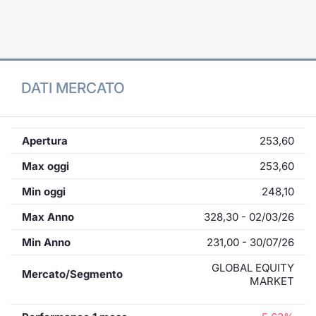
Formaz
Specific
Statisti
Avvisi
DATI MERCATO
Market
KID
Apertura
253,60
Max oggi
253,60
Min oggi
248,10
Max Anno
328,30 - 02/03/26
Min Anno
231,00 - 30/07/26
GLOBAL EQUITY
Mercato/Segmento
MARKET