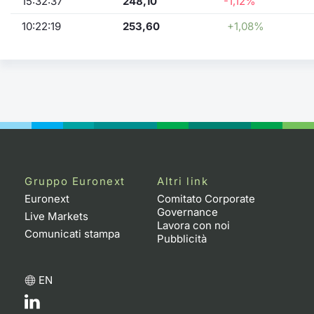
15:32:37
248,10
-1,12%
10:22:19
253,60
+1,08%
Gruppo Euronext
Altri link
Euronext
Comitato Corporate
Governance
Live Markets
Lavora con noi
Comunicati stampa
Pubblicità
EN