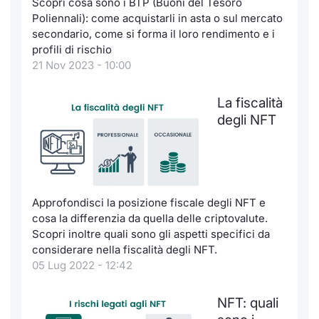
Scopri cosa sono i BTP (Buoni del Tesoro
Formaz
Poliennali): come acquistarli in asta o sul mercato
Specific
secondario, come si forma il loro rendimento e i
Statisti
profili di rischio
Avvisi
21 Nov 2023 - 10:00
Market
La fiscalità
degli NFT
KID
Approfondisci la posizione fiscale degli NFT e
cosa la differenzia da quella delle criptovalute.
Scopri inoltre quali sono gli aspetti specifici da
considerare nella fiscalità degli NFT.
05 Lug 2022 - 12:42
NFT: quali