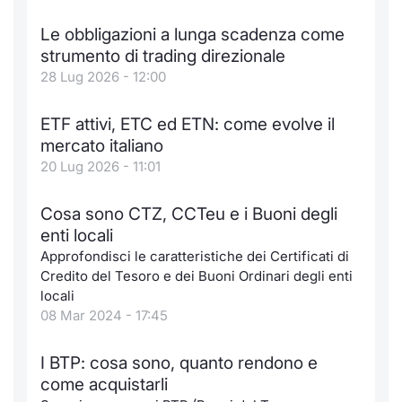
Notizie e Formazione
Docume
Per emit
Docume
Dividen
Emittent
KID/PRI
Notizie
Servizi 
Le obbligazioni a lunga scadenza come
strumento di trading direzionale
Chi siamo
Listed 
Docume
Formazi
BTP Min
Formaz
Listing
Statisti
Dati di
28 Lug 2026 - 12:00
Milan
Calenda
Formazi
BONO Mi
Material
Analisi 
ETF attivi, ETC ed ETN: come evolve il
Segmen
mercato italiano
IPO e M
OAT Min
Intermed
20 Lug 2026 - 11:01
Mercato
Cambi
BUND Mi
Mifid 2
Cosa sono CTZ, CCTeu e i Buoni degli
BTP
enti locali
MiFID 2
BTP Min
Regolam
Approfondisci le caratteristiche dei Certificati di
Market M
Credito del Tesoro e dei Buoni Ordinari degli enti
Speciali
locali
Opzioni
Academ
08 Mar 2024 - 17:45
RFQ
Opzioni 
I BTP: cosa sono, quanto rendono e
Spread 
come acquistarli
Indicato