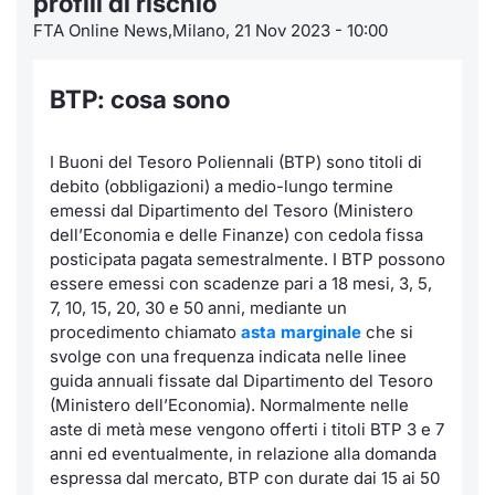
profili di rischio
FTA Online News,Milano, 21 Nov 2023 - 10:00
Notizie e Formazione
Docume
Per emit
Docume
Dividen
Emittent
KID/PRI
Notizie
Servizi 
Chi siamo
Listed 
Docume
Formazi
BTP Min
Formaz
Listing
Statisti
Dati di
BTP: cosa sono
Milan
Calenda
Formazi
BONO Mi
Material
Analisi 
Segmen
I Buoni del Tesoro Poliennali (BTP) sono titoli di
debito (obbligazioni) a medio-lungo termine
IPO e M
OAT Min
Intermed
emessi dal Dipartimento del Tesoro (Ministero
Mercato
dell’Economia e delle Finanze) con cedola fissa
Cambi
BUND Mi
Mifid 2
posticipata pagata semestralmente. I BTP possono
BTP
essere emessi con scadenze pari a 18 mesi, 3, 5,
7, 10, 15, 20, 30 e 50 anni, mediante un
MiFID 2
BTP Min
Regolam
Market M
procedimento chiamato
asta marginale
che si
Speciali
svolge con una frequenza indicata nelle linee
Opzioni
Academ
guida annuali fissate dal Dipartimento del Tesoro
RFQ
(Ministero dell’Economia). Normalmente nelle
Opzioni 
aste di metà mese vengono offerti i titoli BTP 3 e 7
Spread 
anni ed eventualmente, in relazione alla domanda
Indicato
espressa dal mercato, BTP con durate dai 15 ai 50