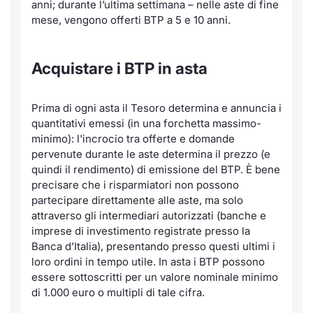
anni; durante l’ultima settimana – nelle aste di fine
Formaz
mese, vengono offerti BTP a 5 e 10 anni.
Specific
Statisti
Avvisi
Acquistare i BTP in asta
Market
Prima di ogni asta il Tesoro determina e annuncia i
quantitativi emessi (in una forchetta massimo-
KID
minimo): l'incrocio tra offerte e domande
pervenute durante le aste determina il prezzo (e
quindi il rendimento) di emissione del BTP. È bene
precisare che i risparmiatori non possono
partecipare direttamente alle aste, ma solo
attraverso gli intermediari autorizzati (banche e
imprese di investimento registrate presso la
Banca d’Italia), presentando presso questi ultimi i
loro ordini in tempo utile. In asta i BTP possono
essere sottoscritti per un valore nominale minimo
di 1.000 euro o multipli di tale cifra.