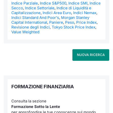
Formaz
Indice Parziale
,
Indice S&P500
,
Indice SMI
,
Indice
Secco
,
Indice Settoriale
,
Indice di Liquidità e
Specific
Capitalizzazione
,
Indici Area Euro
,
Indici Nemax
,
Statisti
Indici Standard And Poor's
,
Morgan Stanley
Avvisi
Capital International
,
Paniere
,
Peso
,
Price Index
,
Revisione degli Indici
,
Tokyo Stock Price Index
,
Value Weighted
Market
KID
NUOVA RICERCA
FORMAZIONE FINANZIARIA
Consulta la sezione
Formazione Sotto la Lente
per approfondire le tue conoscenze sul mondo