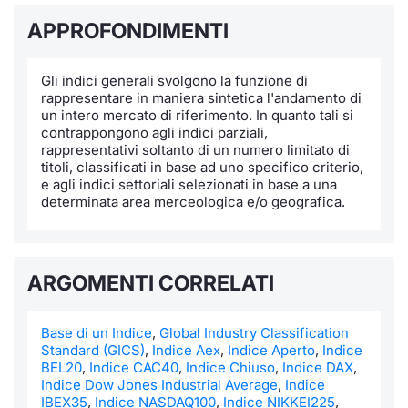
APPROFONDIMENTI
Notizie e Formazione
Docume
Per emit
Docume
Dividen
Emittent
KID/PRI
Notizie
Servizi 
Chi siamo
Listed 
Docume
Formazi
BTP Min
Formaz
Listing
Statisti
Dati di
Gli indici generali svolgono la funzione di
Milan
rappresentare in maniera sintetica l'andamento di
un intero mercato di riferimento. In quanto tali si
Calenda
Formazi
BONO Mi
Material
Analisi 
Segmen
contrappongono agli indici parziali,
rappresentativi soltanto di un numero limitato di
IPO e M
OAT Min
Intermed
titoli, classificati in base ad uno specifico criterio,
Mercato
e agli indici settoriali selezionati in base a una
determinata area merceologica e/o geografica.
Cambi
BUND Mi
Mifid 2
BTP
MiFID 2
BTP Min
Regolam
Market M
ARGOMENTI CORRELATI
Speciali
Opzioni
Academ
RFQ
Base di un Indice
,
Global Industry Classification
Opzioni 
Standard (GICS)
,
Indice Aex
,
Indice Aperto
,
Indice
BEL20
,
Indice CAC40
,
Indice Chiuso
,
Indice DAX
,
Spread 
Indice Dow Jones Industrial Average
,
Indice
Indicato
IBEX35
,
Indice NASDAQ100
,
Indice NIKKEI225
,