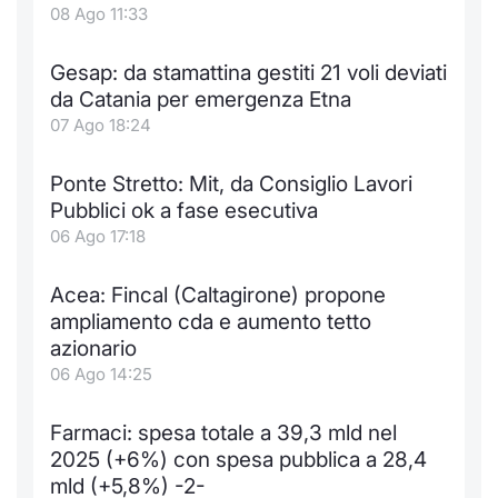
Formaz
08 Ago 11:33
Specific
Statisti
Gesap: da stamattina gestiti 21 voli deviati
Avvisi
da Catania per emergenza Etna
07 Ago 18:24
Market
Ponte Stretto: Mit, da Consiglio Lavori
KID
Pubblici ok a fase esecutiva
06 Ago 17:18
Acea: Fincal (Caltagirone) propone
ampliamento cda e aumento tetto
azionario
06 Ago 14:25
Farmaci: spesa totale a 39,3 mld nel
2025 (+6%) con spesa pubblica a 28,4
mld (+5,8%) -2-