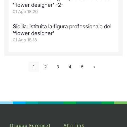
'flower designer' -2-
01 Ago 18:20
Sicilia: istituita la figura professionale del
'flower designer'
01 Ago 18:18
1
2
3
4
5
Gruppo Euronext
Altri link