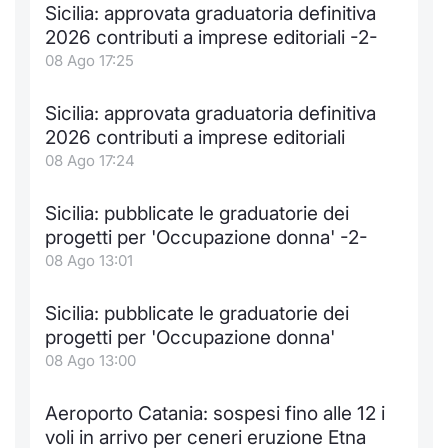
Sicilia: approvata graduatoria definitiva
Notizie e Formazione
Docume
Per emit
Docume
Dividen
Emittent
KID/PRI
Notizie
Servizi 
2026 contributi a imprese editoriali -2-
08 Ago 17:25
Chi siamo
Listed 
Docume
Formazi
BTP Min
Formaz
Listing
Statisti
Dati di
Milan
Sicilia: approvata graduatoria definitiva
Calenda
Formazi
BONO Mi
Material
Analisi 
2026 contributi a imprese editoriali
Segmen
08 Ago 17:24
IPO e M
OAT Min
Intermed
Mercato
Sicilia: pubblicate le graduatorie dei
Cambi
BUND Mi
Mifid 2
progetti per 'Occupazione donna' -2-
BTP
08 Ago 13:01
MiFID 2
BTP Min
Regolam
Market M
Sicilia: pubblicate le graduatorie dei
Speciali
Opzioni
Academ
progetti per 'Occupazione donna'
RFQ
08 Ago 13:00
Opzioni 
Spread 
Aeroporto Catania: sospesi fino alle 12 i
Indicato
voli in arrivo per ceneri eruzione Etna