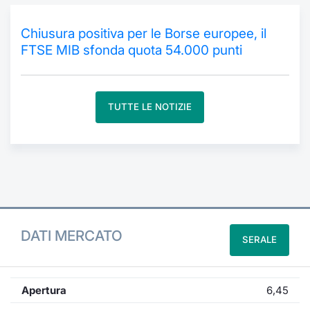
Formaz
Specific
Chiusura positiva per le Borse europee, il
Statisti
FTSE MIB sfonda quota 54.000 punti
Avvisi
Market
TUTTE LE NOTIZIE
KID
DATI MERCATO
SERALE
Apertura
6,45