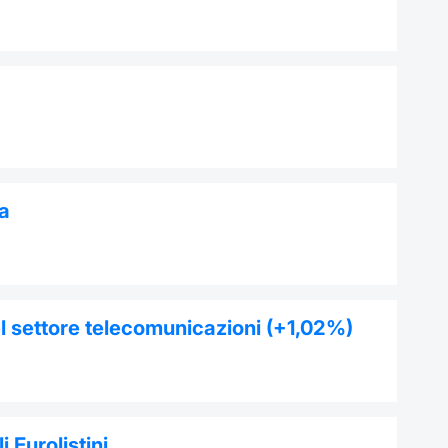
pa
del settore telecomunicazioni (+1,02%)
i Eurolistini