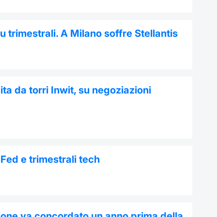
trimestrali. A Milano soffre Stellantis
ta da torri Inwit, su negoziazioni
Fed e trimestrali tech
zione va concordato un anno prima della