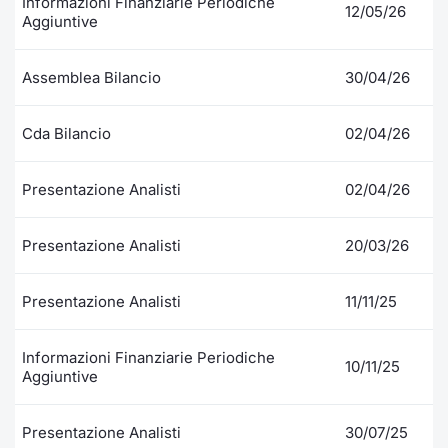
Informazioni Finanziarie Periodiche
Formaz
12/05/26
Aggiuntive
Specific
Statisti
Assemblea Bilancio
30/04/26
Avvisi
Market
Cda Bilancio
02/04/26
KID
Presentazione Analisti
02/04/26
Presentazione Analisti
20/03/26
Presentazione Analisti
11/11/25
Informazioni Finanziarie Periodiche
10/11/25
Aggiuntive
Presentazione Analisti
30/07/25