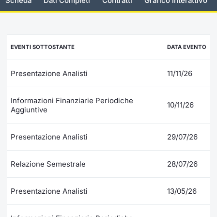
Scheda
Dati Completi
Contratti
Grafico interattivo
Documenti
Notizie e Formazione
Settoria
Per emit
Docume
Dividen
Emittent
KID/PRI
Notizie
Servizi 
Listed Brands
Chi siamo
Docume
Formazi
BTP Min
Formaz
Listing
Statisti
Dati di
EVENTI SOTTOSTANTE
DATA EVENTO
Milan
Calendario Conferenze
Formazi
BONO Mi
Material
Analisi 
Segmen
Presentazione Analisti
11/11/26
IPO e Matricole
OAT Min
Intermed
Mercato
Informazioni Finanziarie Periodiche
10/11/26
Aggiuntive
Cambi
BUND Mi
Mifid 2
BTP
MiFID 2
BTP Min
Regolam
Presentazione Analisti
29/07/26
Market M
Speciali
Opzioni
Academ
Relazione Semestrale
28/07/26
RFQ
Opzioni 
Presentazione Analisti
13/05/26
Spread 
Indicato