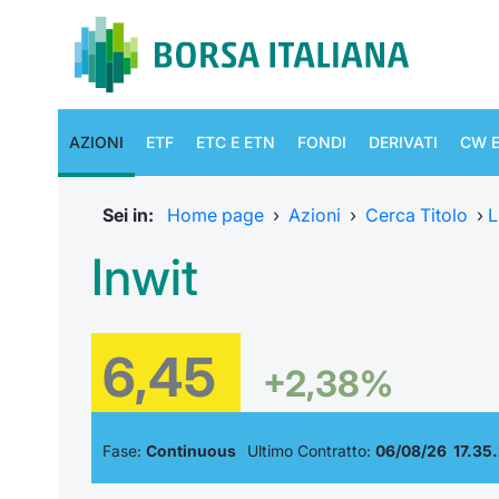
AZIONI
ETF
ETC E ETN
FONDI
DERIVATI
CW E
Sei in:
Home page
›
Azioni
›
Cerca Titolo
›
L
Inwit
6,45
+2,38%
Fase:
Continuous
Ultimo Contratto:
06/08/26 17.35