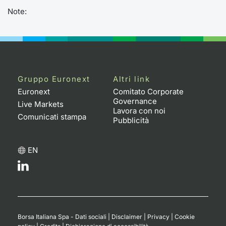
Formaz
Note:
Specific
Statisti
Avvisi
Market
Gruppo Euronext
Altri link
Euronext
Comitato Corporate
KID
Governance
Live Markets
Lavora con noi
Comunicati stampa
Pubblicità
EN
Borsa Italiana Spa - Dati sociali
|
Disclaimer
|
Privacy
|
Cookie