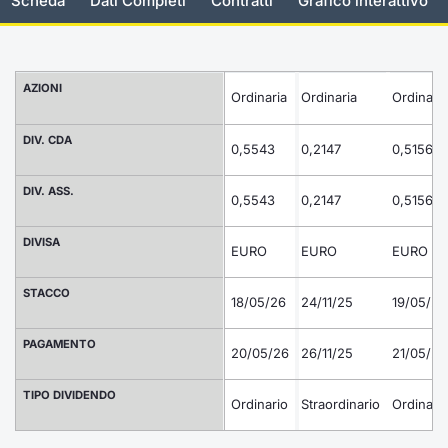
Scheda
Dati Completi
Contratti
Grafico interattivo
Documenti
Notizie e Formazione
Settoria
Per emit
Docume
Dividen
Emittent
KID/PRI
Notizie
Servizi 
Listed Brands
Chi siamo
Docume
Formazi
BTP Min
Formaz
Listing
Statisti
Dati di
AZIONI
Ordinaria
Ordinaria
Ordinaria
Milan
Calendario Conferenze
Formazi
BONO Mi
Material
Analisi 
DIV. CDA
Segmen
0,5543
0,2147
0,5156
IPO e Matricole
OAT Min
Intermed
Mercato
DIV. ASS.
0,5543
0,2147
0,5156
Cambi
BUND Mi
Mifid 2
BTP
DIVISA
EURO
EURO
EURO
MiFID 2
BTP Min
Regolam
Market M
STACCO
18/05/26
24/11/25
19/05/25
Speciali
Opzioni
Academ
PAGAMENTO
20/05/26
26/11/25
RFQ
21/05/25
Opzioni 
TIPO DIVIDENDO
Spread 
Ordinario
Straordinario
Ordinari
Indicato