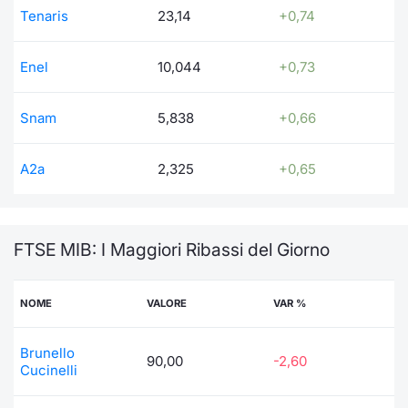
Formaz
Tenaris
23,14
+0,74
Specific
Statisti
Enel
10,044
+0,73
Avvisi
Snam
5,838
+0,66
Market
KID
A2a
2,325
+0,65
FTSE MIB: I Maggiori Ribassi del Giorno
NOME
VALORE
VAR %
Brunello
90,00
-2,60
Cucinelli