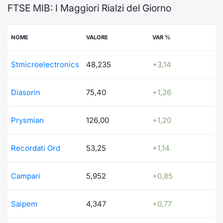
FTSE MIB: I Maggiori Rialzi del Giorno
Documenti
Notizie e Formazione
Settoria
Per emit
Docume
Dividen
Emittent
KID/PRI
Notizie
Servizi 
NOME
VALORE
VAR %
Listed Brands
Chi siamo
Docume
Formazi
BTP Min
Formaz
Listing
Statisti
Dati di
Milan
Stmicroelectronics
48,235
+3,14
Calendario Conferenze
Formazi
BONO Mi
Material
Analisi 
Segmen
IPO e Matricole
OAT Min
Intermed
Diasorin
75,40
+1,26
Mercato
Cambi
BUND Mi
Mifid 2
Prysmian
126,00
+1,20
BTP
MiFID 2
BTP Min
Regolam
Market M
Recordati Ord
53,25
+1,14
Speciali
Opzioni
Academ
Campari
5,952
+0,85
RFQ
Opzioni 
Spread 
Saipem
4,347
+0,77
Indicato