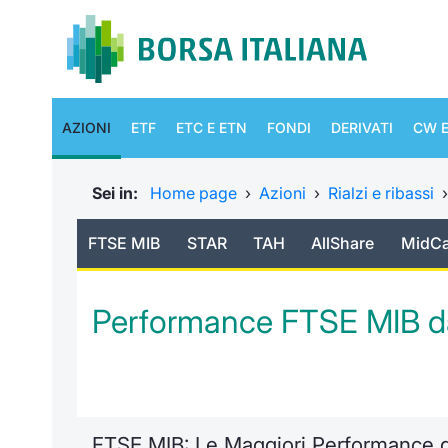
AZIONI
ETF
ETC E ETN
FONDI
DERIVATI
CW E
Sei in:
Home page
›
Azioni
›
Rialzi e ribassi
FTSE MIB
STAR
TAH
AllShare
MidC
Performance FTSE MIB d
FTSE MIB: Le Maggiori Performance 