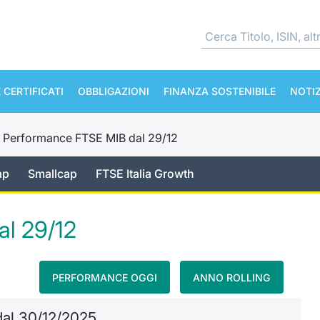
 CERTIFICATI
OBBLIGAZIONI
FINANZA SOSTENIBILE
NOTIZ
›
Performance FTSE MIB dal 29/12
ap
Smallcap
FTSE Italia Growth
al 29/12
PERFORMANCE OGGI
ANNO ROLLING
dal 30/12/2025