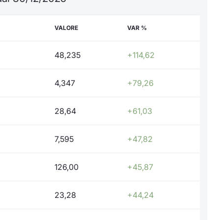
VALORE
VAR %
48,235
+114,62
4,347
+79,26
28,64
+61,03
7,595
+47,82
126,00
+45,87
23,28
+44,24