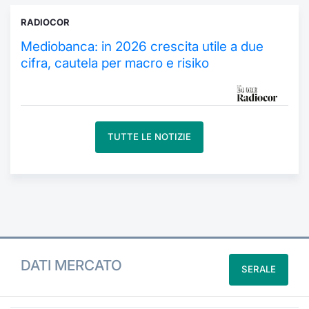
Formaz
Specific
RADIOCOR
Statisti
Mediobanca: in 2026 crescita utile a due
Avvisi
cifra, cautela per macro e risiko
Market
KID
TUTTE LE NOTIZIE
DATI MERCATO
SERALE