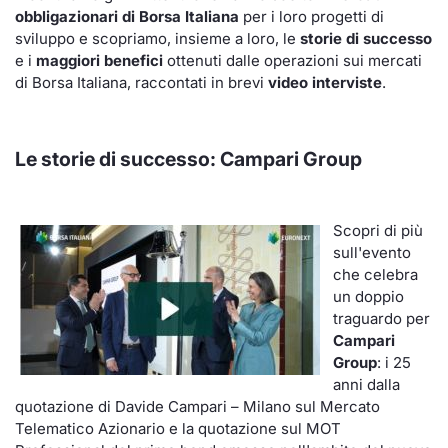
obbligazionari di Borsa Italiana
per i loro progetti di
KID/PRIIPs
Notizie e Formazione
Docume
Per emit
Docume
Dividen
Emittent
Notizie
Servizi 
sviluppo e scopriamo, insieme a loro, le
storie di successo
e i
maggiori benefici
ottenuti dalle operazioni sui mercati
Listing Sponsor Euronext Access
Chi siamo
Listed 
Docume
Formazi
BTP Min
Formaz
Statisti
Dati di
di Borsa Italiana, raccontati in brevi
video interviste
.
Milan
Calenda
Formazi
BONO Mi
Material
Analisi 
Segmento ESG
Le storie di successo:
Campari Group
IPO e M
OAT Min
Intermed
Mercato Fixed Income
Scopri di più
Cambi
BUND Mi
Mifid 2
BTP
sull'evento
che celebra
MiFID 2
BTP Min
Regolam
Market Maker, Liquidity provider e
un doppio
Specialist
traguardo per
Opzioni
Academ
Campari
RFQ
Group
: i 25
Opzioni 
anni dalla
Spread Europei
quotazione di Davide Campari – Milano sul Mercato
Telematico Azionario e la quotazione sul MOT
Indicato