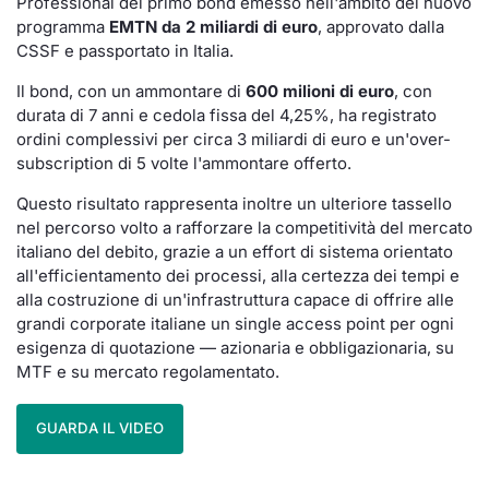
Professional del primo bond emesso nell'ambito del nuovo
Formazione
programma
EMTN da 2 miliardi di euro
, approvato dalla
Specific
CSSF e passportato in Italia.
Statistiche del Mercato
Avvisi
Il bond, con un ammontare di
600 milioni di euro
, con
durata di 7 anni e cedola fissa del 4,25%, ha registrato
ordini complessivi per circa 3 miliardi di euro e un'over-
Market
subscription di 5 volte l'ammontare offerto.
KID
Questo risultato rappresenta inoltre un ulteriore tassello
nel percorso volto a rafforzare la competitività del mercato
italiano del debito, grazie a un effort di sistema orientato
all'efficientamento dei processi, alla certezza dei tempi e
alla costruzione di un'infrastruttura capace di offrire alle
grandi corporate italiane un single access point per ogni
esigenza di quotazione — azionaria e obbligazionaria, su
MTF e su mercato regolamentato.
GUARDA IL VIDEO