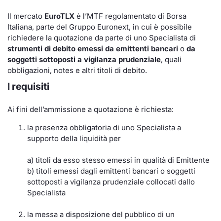
KID/PRIIPs
Notizie e Formazione
Docume
Per emit
Docume
Dividen
Emittent
Notizie
Servizi 
Il mercato
EuroTLX
è l’MTF regolamentato di Borsa
Italiana, parte del Gruppo Euronext, in cui è possibile
richiedere la quotazione da parte di uno Specialista di
Listing Sponsor Euronext Access
Chi siamo
Listed 
Docume
Formazi
BTP Min
Formaz
Statisti
Dati di
strumenti di debito emessi da emittenti bancari
o
da
Milan
soggetti sottoposti a vigilanza prudenziale
, quali
Calenda
Formazi
BONO Mi
Material
Analisi 
obbligazioni,
Segmento ESG
notes
e altri titoli di debito.
I requisiti
IPO e M
OAT Min
Intermed
Mercato Fixed Income
Ai fini dell’ammissione a quotazione è richiesta:
Cambi
BUND Mi
Mifid 2
BTP
la presenza obbligatoria di uno Specialista a
supporto della liquidità per
MiFID 2
BTP Min
Regolam
Market Maker, Liquidity provider e
Specialist
a) titoli da esso stesso emessi in qualità di Emittente
Opzioni
Academ
b) titoli emessi dagli emittenti bancari o soggetti
RFQ
sottoposti a vigilanza prudenziale collocati dallo
Opzioni 
Specialista
Spread Europei
Indicato
la messa a disposizione del pubblico di un