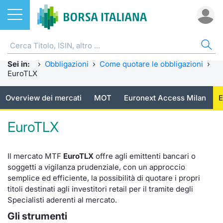
Azioni
OBBLIGAZIONI
AZI
ETF
ETC
FON
DER
CW 
SPR
FIN
NOT
CHI
Sei in:
ETF
Home
›
Obbligazioni
›
Come quotare le obbligazioni
Home
Home
Home
Home
Home
Home
Spread 
Home
Home
Home
›
EuroTLX
ETC e ETN
Tutti gli Strumenti
Cerca Ti
Tutti gli
Tutti gl
Mercato
Futures
Strumen
Accesso 
Formazi
Borsa It
Overview dei mercati
MOT
Euronext Access Milan
E
Fondi
MOT
Quotarsi
Euronex
Per inte
Fondi ap
Futures 
Strumen
Investim
Glossar
Ufficio
EuroTLX
Derivati
Euronext Access Milan
Distribu
Per inte
RFQ
Fondi ch
MiniFut
Modello
Sustain
Comunic
Calenda
investi
Il mercato MTF
EuroTLX
offre agli emittenti bancari o
CW e Certificati
EuroTLX
Mercati
RFQ
Market 
MicroFu
Quotazi
ESGenera
Avvisi d
Servizi 
soggetti a vigilanza prudenziale, con un approccio
Fondi c
semplice ed efficiente, la possibilità di quotare i propri
Obbligazioni
Green e Social Bond
Indici
Market 
Statisti
Futures
Statisti
Eventi
Radioco
Storia d
titoli destinati agli investitori retail per il tramite degli
Specialisti aderenti al mercato.
Come quotare le obbligazioni
Finanza Sostenibile
Rialzi e 
Statisti
Per emit
Futures 
Market 
Regolam
Telebor
Palazzo
Gli strumenti