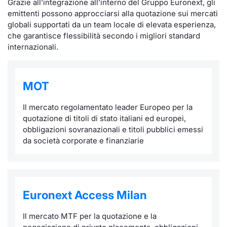
Grazie all’integrazione all’interno del Gruppo Euronext, gli
emittenti possono approcciarsi alla quotazione sui mercati
KID/PRIIPs
Notizie e Formazione
Docume
Per emit
Docume
Dividen
Emittent
Notizie
Servizi 
globali supportati da un team locale di elevata esperienza,
che garantisce flessibilità secondo i migliori standard
Listing Sponsor Euronext Access
Chi siamo
Listed 
Docume
Formazi
BTP Min
Formaz
Statisti
Dati di
internazionali.
Milan
Calenda
Formazi
BONO Mi
Material
Analisi 
Segmento ESG
MOT
IPO e M
OAT Min
Intermed
Mercato Fixed Income
Il mercato regolamentato leader Europeo per la
Cambi
BUND Mi
Mifid 2
quotazione di titoli di stato italiani ed europei,
BTP
obbligazioni sovranazionali e titoli pubblici emessi
da società corporate e finanziarie
MiFID 2
BTP Min
Regolam
Market Maker, Liquidity provider e
Specialist
Opzioni
Academ
RFQ
Euronext Access Milan
Opzioni 
Spread Europei
Il mercato MTF per la quotazione e la
Indicato