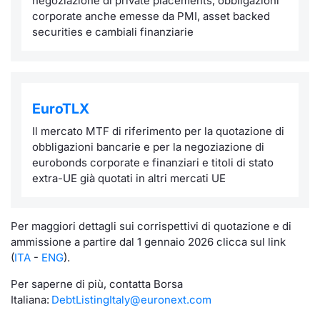
negoziazione di private placements, obbligazioni
Formazione
corporate anche emesse da PMI, asset backed
Specific
securities e cambiali finanziarie
Statistiche del Mercato
Avvisi
Market
EuroTLX
KID
Il mercato MTF di riferimento per la quotazione di
obbligazioni bancarie e per la negoziazione di
eurobonds corporate e finanziari e titoli di stato
extra-UE già quotati in altri mercati UE
Per maggiori dettagli sui corrispettivi di quotazione e di
ammissione a partire dal 1 gennaio 2026 clicca sul link
(
ITA
-
ENG
).
Per saperne di più, contatta Borsa
Italiana:
DebtListingItaly@euronext.com