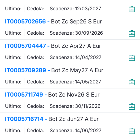
Formazione
Ultimo:
Cedola:
Scadenza: 12/03/2027
Specific
Statistiche del Mercato
IT0005702656 -
Bot Zc Sep26 S Eur
Avvisi
Ultimo:
Cedola:
Scadenza: 30/09/2026
Market
IT0005704447 -
Bot Zc Apr27 A Eur
KID
Ultimo:
Cedola:
Scadenza: 14/04/2027
IT0005709289 -
Bot Zc May27 A Eur
Ultimo:
Cedola:
Scadenza: 14/05/2027
IT0005711749 -
Bot Zc Nov26 S Eur
Ultimo:
Cedola:
Scadenza: 30/11/2026
IT0005716714 -
Bot Zc Jun27 A Eur
Ultimo:
Cedola:
Scadenza: 14/06/2027