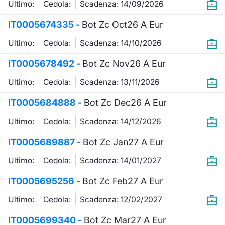
Ultimo:
Cedola:
Scadenza: 14/09/2026
KID/PRIIPs
Notizie e Formazione
Docume
Per emit
Docume
Dividen
Emittent
Notizie
Servizi 
IT0005674335 -
Bot Zc Oct26 A Eur
Listing Sponsor Euronext Access
Chi siamo
Listed 
Docume
Formazi
BTP Min
Formaz
Statisti
Dati di
Ultimo:
Cedola:
Scadenza: 14/10/2026
Milan
IT0005678492 -
Bot Zc Nov26 A Eur
Calenda
Formazi
BONO Mi
Material
Analisi 
Segmento ESG
Ultimo:
Cedola:
Scadenza: 13/11/2026
IPO e M
OAT Min
Intermed
Mercato Fixed Income
IT0005684888 -
Bot Zc Dec26 A Eur
Cambi
BUND Mi
Mifid 2
Ultimo:
Cedola:
Scadenza: 14/12/2026
BTP
MiFID 2
BTP Min
Regolam
IT0005689887 -
Bot Zc Jan27 A Eur
Market Maker, Liquidity provider e
Specialist
Ultimo:
Cedola:
Scadenza: 14/01/2027
Opzioni
Academ
RFQ
IT0005695256 -
Bot Zc Feb27 A Eur
Opzioni 
Ultimo:
Cedola:
Scadenza: 12/02/2027
Spread Europei
Indicato
IT0005699340 -
Bot Zc Mar27 A Eur