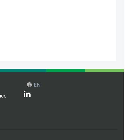
EN
nce