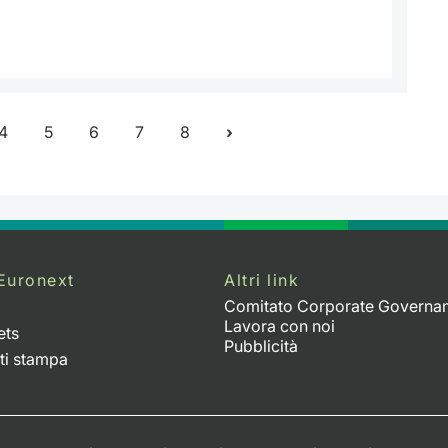
4
5
6
7
8
Euronext
Altri link
Comitato Corporate Governa
Lavora con noi
ets
Pubblicità
ti stampa