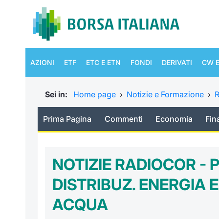
AZIONI
ETF
ETC E ETN
FONDI
DERIVATI
CW E
Sei in:
Home page
›
Notizie e Formazione
›
R
Prima Pagina
Commenti
Economia
Fin
NOTIZIE RADIOCOR - 
DISTRIBUZ. ENERGIA 
ACQUA