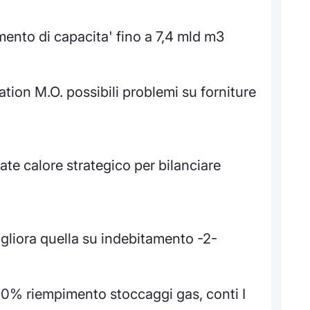
ento di capacita' fino a 7,4 mld m3
tion M.O. possibili problemi su forniture
te calore strategico per bilanciare
liora quella su indebitamento -2-
% riempimento stoccaggi gas, conti I