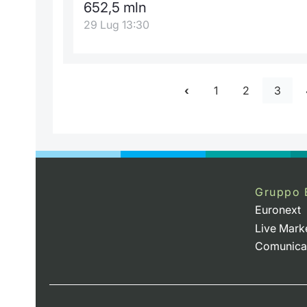
652,5 mln
29 Lug 13:30
1
2
3
Gruppo 
Euronext
Live Mark
Comunica