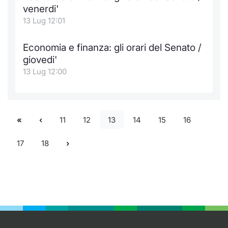
venerdi'
13 Lug 12:01
Economia e finanza: gli orari del Senato /
giovedi'
13 Lug 12:00
11
12
13
14
15
16
17
18