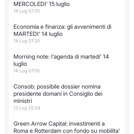
Formaz
MERCOLEDI' 15 luglio
Specific
14 Lug 07:20
Statisti
Avvisi
Economia e finanza: gli avvenimenti di
MARTEDI' 14 luglio
Market
14 Lug 07:20
KID
Morning note: l'agenda di martedi' 14
luglio
14 Lug 07:05
Consob: possibile dossier nomina
presidente domani in Consiglio dei
ministri
13 Lug 20:24
Green Arrow Capital: investimenti a
Roma e Rotterdam con fondo su mobilita'