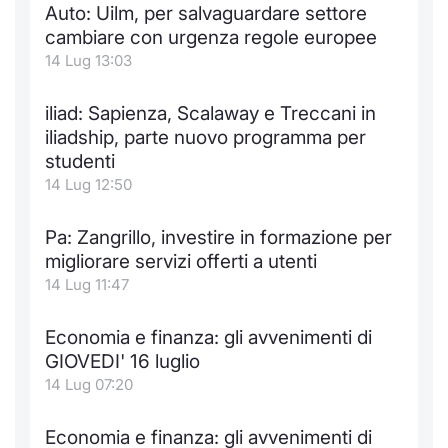
Auto: Uilm, per salvaguardare settore
Notizie e Formazione
Docume
Per emit
Docume
Dividen
Emittent
KID/PRI
Notizie
Servizi 
cambiare con urgenza regole europee
14 Lug 13:03
Chi siamo
Listed 
Docume
Formazi
BTP Min
Formaz
Listing
Statisti
Dati di
Milan
iliad: Sapienza, Scalaway e Treccani in
Calenda
Formazi
BONO Mi
Material
Analisi 
iliadship, parte nuovo programma per
Segmen
studenti
IPO e M
OAT Min
Intermed
14 Lug 12:50
Mercato
Cambi
BUND Mi
Mifid 2
Pa: Zangrillo, investire in formazione per
BTP
migliorare servizi offerti a utenti
MiFID 2
BTP Min
Regolam
14 Lug 11:47
Market M
Speciali
Opzioni
Academ
Economia e finanza: gli avvenimenti di
RFQ
GIOVEDI' 16 luglio
Opzioni 
14 Lug 07:20
Spread 
Indicato
Economia e finanza: gli avvenimenti di