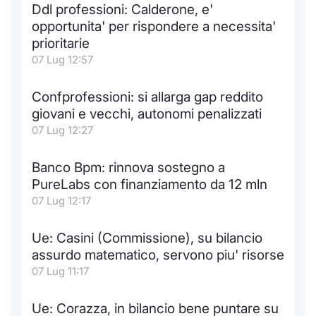
Ddl professioni: Calderone, e'
Notizie e Formazione
Docume
Per emit
Docume
Dividen
Emittent
KID/PRI
Notizie
Servizi 
opportunita' per rispondere a necessita'
prioritarie
Chi siamo
Listed 
Docume
Formazi
BTP Min
Formaz
Listing
Statisti
Dati di
07 Lug 12:57
Milan
Calenda
Formazi
BONO Mi
Material
Analisi 
Confprofessioni: si allarga gap reddito
Segmen
giovani e vecchi, autonomi penalizzati
IPO e M
OAT Min
Intermed
07 Lug 12:27
Mercato
Cambi
BUND Mi
Mifid 2
Banco Bpm: rinnova sostegno a
BTP
PureLabs con finanziamento da 12 mln
MiFID 2
BTP Min
Regolam
07 Lug 12:17
Market M
Speciali
Opzioni
Academ
Ue: Casini (Commissione), su bilancio
RFQ
assurdo matematico, servono piu' risorse
Opzioni 
07 Lug 11:17
Spread 
Indicato
Ue: Corazza, in bilancio bene puntare su