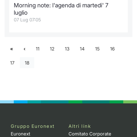
Morning note: l'agenda di martedi' 7
luglio
07 Lug 07:05
11
12
13
14
15
16
17
18
Gruppo Euronext
Altri link
Euronext
Comitato Corporate