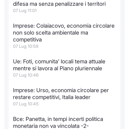
Formaz
difesa ma senza penalizzare i territori
Specific
07 Lug 11:01
Statisti
Avvisi
Imprese: Colaiacovo, economia circolare
non solo scelta ambientale ma
Market
competitiva
07 Lug 10:59
KID
Ue: Foti, comunita' locali tema attuale
mentre si lavora al Piano pluriennale
07 Lug 10:46
Imprese: Urso, economia circolare per
restare competitivi, Italia leader
07 Lug 10:45
Bce: Panetta, in tempi incerti politica
monetaria non va vincolata -2-