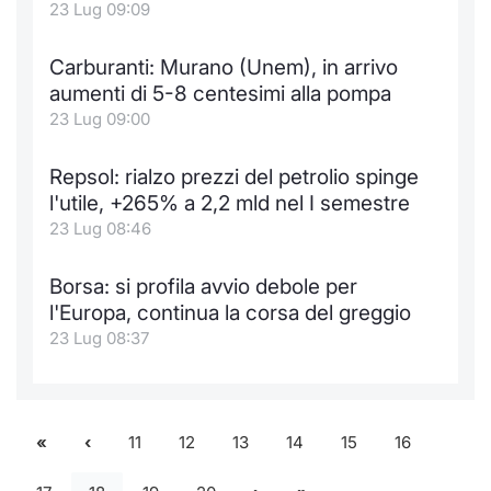
23 Lug 09:09
Carburanti: Murano (Unem), in arrivo
aumenti di 5-8 centesimi alla pompa
23 Lug 09:00
Repsol: rialzo prezzi del petrolio spinge
l'utile, +265% a 2,2 mld nel I semestre
23 Lug 08:46
Borsa: si profila avvio debole per
l'Europa, continua la corsa del greggio
23 Lug 08:37
11
12
13
14
15
16