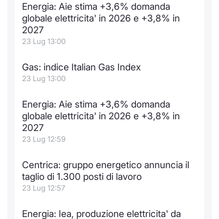
Energia: Aie stima +3,6% domanda
Notizie e Formazione
Docume
Per emit
Docume
Dividen
Emittent
KID/PRI
Notizie
Servizi 
globale elettricita' in 2026 e +3,8% in
2027
Chi siamo
Listed 
Docume
Formazi
BTP Min
Formaz
Listing
Statisti
Dati di
23 Lug 13:00
Milan
Calenda
Formazi
BONO Mi
Material
Analisi 
Gas: indice Italian Gas Index
Segmen
23 Lug 13:00
IPO e M
OAT Min
Intermed
Mercato
Energia: Aie stima +3,6% domanda
Cambi
BUND Mi
Mifid 2
globale elettricita' in 2026 e +3,8% in
BTP
2027
MiFID 2
BTP Min
Regolam
23 Lug 12:59
Market M
Speciali
Opzioni
Academ
Centrica: gruppo energetico annuncia il
RFQ
taglio di 1.300 posti di lavoro
Opzioni 
23 Lug 12:57
Spread 
Indicato
Energia: Iea, produzione elettricita' da