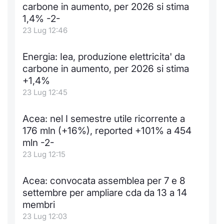
Formaz
carbone in aumento, per 2026 si stima
Specific
1,4% -2-
Statisti
23 Lug 12:46
Avvisi
Energia: Iea, produzione elettricita' da
Market
carbone in aumento, per 2026 si stima
+1,4%
KID
23 Lug 12:45
Acea: nel I semestre utile ricorrente a
176 mln (+16%), reported +101% a 454
mln -2-
23 Lug 12:15
Acea: convocata assemblea per 7 e 8
settembre per ampliare cda da 13 a 14
membri
23 Lug 12:03