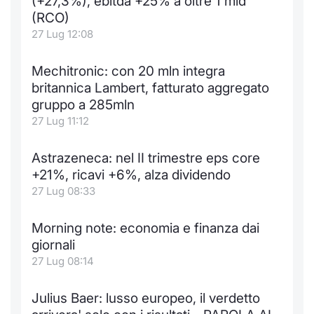
(+27,3%), ebitda +25% a oltre 1 mld
(RCO)
27 Lug 12:08
Mechitronic: con 20 mln integra
britannica Lambert, fatturato aggregato
gruppo a 285mln
27 Lug 11:12
Astrazeneca: nel II trimestre eps core
+21%, ricavi +6%, alza dividendo
27 Lug 08:33
Morning note: economia e finanza dai
giornali
27 Lug 08:14
Julius Baer: lusso europeo, il verdetto