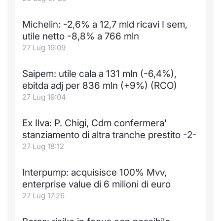
Notizie e Formazione
Docume
Per emit
Docume
Dividen
Emittent
KID/PRI
Notizie
Servizi 
Michelin: -2,6% a 12,7 mld ricavi I sem,
utile netto -8,8% a 766 mln
Chi siamo
Listed 
Docume
Formazi
BTP Min
Formaz
Listing
Statisti
Dati di
27 Lug 19:09
Milan
Calenda
Formazi
BONO Mi
Material
Analisi 
Segmen
Saipem: utile cala a 131 mln (-6,4%),
ebitda adj per 836 mln (+9%) (RCO)
IPO e M
OAT Min
Intermed
Mercato
27 Lug 19:04
Cambi
BUND Mi
Mifid 2
BTP
Ex Ilva: P. Chigi, Cdm confermera'
stanziamento di altra tranche prestito -2-
MiFID 2
BTP Min
Regolam
Market M
27 Lug 18:12
Speciali
Opzioni
Academ
Interpump: acquisisce 100% Mvv,
RFQ
enterprise value di 6 milioni di euro
Opzioni 
27 Lug 17:26
Spread 
Indicato