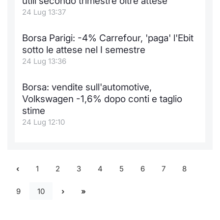
utili secondo trimestre oltre attese
24 Lug 13:37
Borsa Parigi: -4% Carrefour, 'paga' l'Ebit
sotto le attese nel I semestre
24 Lug 13:36
Borsa: vendite sull'automotive,
Volkswagen -1,6% dopo conti e taglio
stime
24 Lug 12:10
1
2
3
4
5
6
7
8
9
10