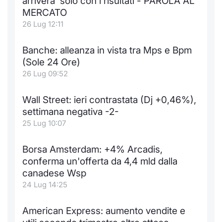
arrivera' solo con i risultati - PAROLA AL
MERCATO
26 Lug 12:11
Banche: alleanza in vista tra Mps e Bpm
(Sole 24 Ore)
26 Lug 09:52
Wall Street: ieri contrastata (Dj +0,46%),
settimana negativa -2-
25 Lug 10:07
Borsa Amsterdam: +4% Arcadis,
conferma un'offerta da 4,4 mld dalla
canadese Wsp
24 Lug 14:25
American Express: aumento vendite e