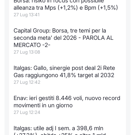
Borsa: risiko in focus con possibile
Formaz
alleanza tra Mps (+1,2%) e Bpm (+1,5%)
Specific
27 Lug 13:41
Statisti
Avvisi
Capital Group: Borsa, tre temi per la
seconda meta' del 2026 - PAROLA AL
Market
MERCATO -2-
27 Lug 13:08
KID
Italgas: Gallo, sinergie post deal 2i Rete
Gas raggiungono 41,8% target al 2032
27 Lug 12:42
Enav: ieri gestiti 8.446 voli, nuovo record
movimenti in un giorno
27 Lug 12:24
Italgas: utile adj I sem. a 398,6 mln