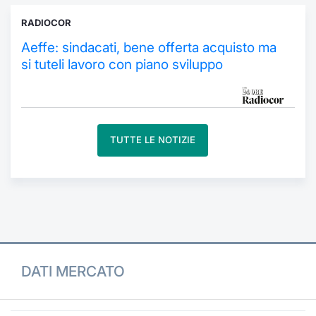
Formaz
Specific
RADIOCOR
Statisti
Aeffe: sindacati, bene offerta acquisto ma
Avvisi
si tuteli lavoro con piano sviluppo
Market
KID
TUTTE LE NOTIZIE
DATI MERCATO