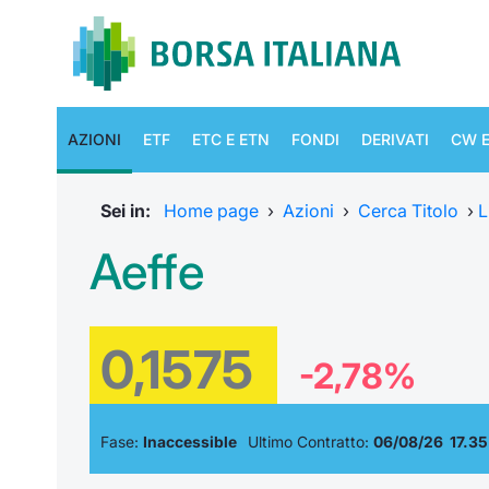
AZIONI
ETF
ETC E ETN
FONDI
DERIVATI
CW E
Sei in:
Home page
›
Azioni
›
Cerca Titolo
›
L
Aeffe
0,1575
-2,78%
Fase:
Inaccessible
Ultimo Contratto:
06/08/26 17.35