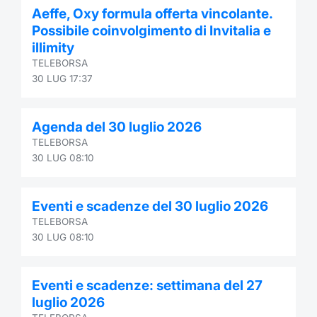
Formaz
Aeffe, Oxy formula offerta vincolante.
Specific
Possibile coinvolgimento di Invitalia e
Statisti
illimity
Avvisi
TELEBORSA
30 LUG 17:37
Market
Agenda del 30 luglio 2026
KID
TELEBORSA
30 LUG 08:10
Eventi e scadenze del 30 luglio 2026
TELEBORSA
30 LUG 08:10
Eventi e scadenze: settimana del 27
luglio 2026