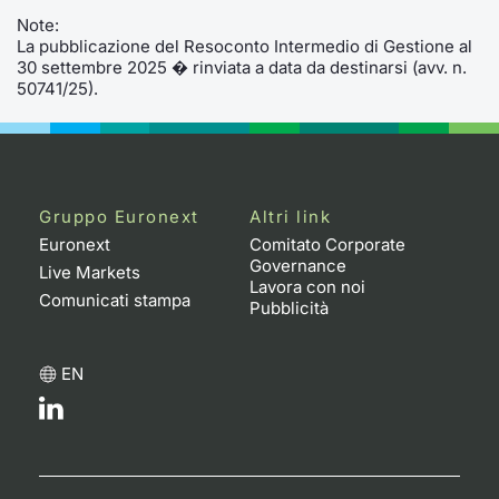
Formaz
Note:
Specific
La pubblicazione del Resoconto Intermedio di Gestione al
Statisti
30 settembre 2025 � rinviata a data da destinarsi (avv. n.
50741/25).
Avvisi
Market
KID
Gruppo Euronext
Altri link
Euronext
Comitato Corporate
Governance
Live Markets
Lavora con noi
Comunicati stampa
Pubblicità
EN