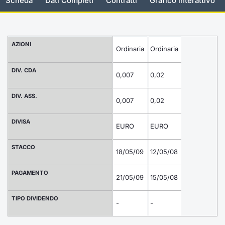
Scheda
Dati Completi
Contratti
Grafico interattivo
Documenti
Notizie e Formazione
Settoria
Per emit
Docume
Dividen
Emittent
KID/PRI
Notizie
Servizi 
Listed Brands
Chi siamo
Docume
Formazi
BTP Min
Formaz
Listing
Statisti
Dati di
AZIONI
Ordinaria
Ordinaria
Milan
Calendario Conferenze
Formazi
BONO Mi
Material
Analisi 
DIV. CDA
Segmen
0,007
0,02
IPO e Matricole
OAT Min
Intermed
Mercato
DIV. ASS.
0,007
0,02
Cambi
BUND Mi
Mifid 2
BTP
DIVISA
EURO
EURO
MiFID 2
BTP Min
Regolam
Market M
STACCO
18/05/09
12/05/08
Speciali
Opzioni
Academ
PAGAMENTO
21/05/09
15/05/08
RFQ
Opzioni 
TIPO DIVIDENDO
Spread 
-
-
Indicato