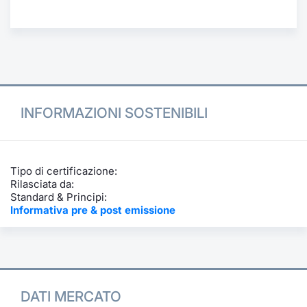
Formazione
Specific
Statistiche del Mercato
Avvisi
Market
INFORMAZIONI SOSTENIBILI
KID
Tipo di certificazione:
Rilasciata da:
Standard & Principi:
Informativa pre & post emissione
DATI MERCATO