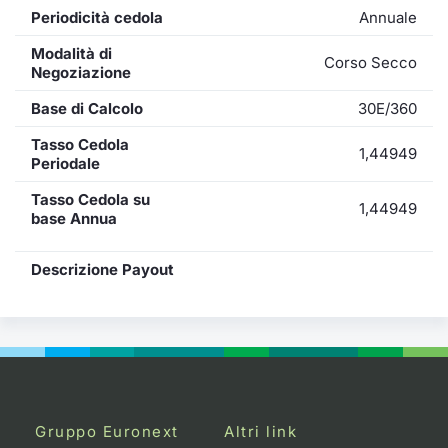
Periodicità cedola
Annuale
Modalità di
Corso Secco
Negoziazione
Base di Calcolo
30E/360
Tasso Cedola
1,44949
Periodale
Tasso Cedola su
1,44949
base Annua
Descrizione Payout
Gruppo Euronext
Altri link