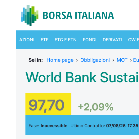
AZIONI
ETF
ETC E ETN
FONDI
DERIVATI
CW E
Sei in:
Home page
›
Obbligazioni
›
MOT
›
Eu
World Bank Susta
97,70
+2,09%
Fase:
Inaccessible
Ultimo Contratto:
07/08/26 17.35