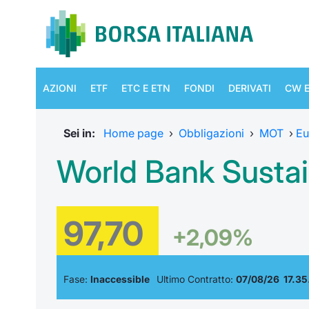
AZIONI
ETF
ETC E ETN
FONDI
DERIVATI
CW E
Sei in:
Home page
›
Obbligazioni
›
MOT
›
Eu
World Bank Susta
97,70
+2,09%
Fase:
Inaccessible
Ultimo Contratto:
07/08/26 17.35