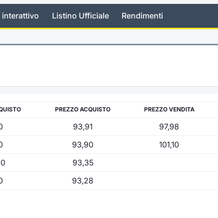
 interattivo
Listino Ufficiale
Rendimenti
QUISTO
PREZZO ACQUISTO
PREZZO VENDITA
0
93,91
97,98
0
93,90
101,10
00
93,35
0
93,28