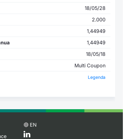
18/05/28
2.000
1,44949
nnua
1,44949
18/05/18
Multi Coupon
Legenda
EN
nce