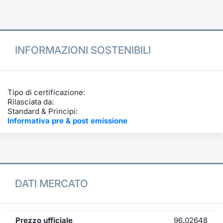
Formazione
Specific
Statistiche del Mercato
Avvisi
INFORMAZIONI SOSTENIBILI
Market
KID
Tipo di certificazione:
Rilasciata da:
Standard & Principi:
Informativa pre & post emissione
DATI MERCATO
Prezzo ufficiale
96,02648