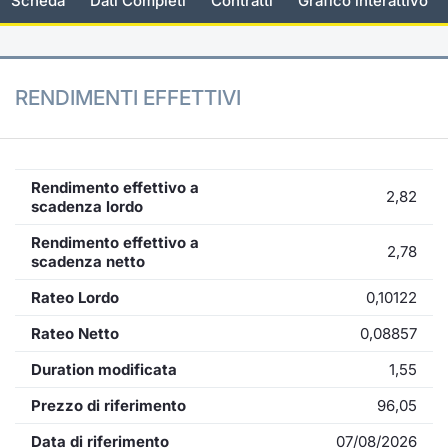
Scheda
Dati Completi
Contratti
Grafico interattivo
KID/PRIIPs
Notizie e Formazione
Docume
Per emit
Docume
Dividen
Emittent
Notizie
Servizi 
Listing Sponsor Euronext Access
Chi siamo
Listed 
Docume
Formazi
BTP Min
Formaz
Statisti
Dati di
RENDIMENTI EFFETTIVI
Milan
Calenda
Formazi
BONO Mi
Material
Analisi 
Segmento ESG
IPO e M
OAT Min
Intermed
Rendimento effettivo a
Mercato Fixed Income
2,82
scadenza lordo
Cambi
BUND Mi
Mifid 2
Rendimento effettivo a
BTP
2,78
scadenza netto
MiFID 2
BTP Min
Regolam
Market Maker, Liquidity provider e
Rateo Lordo
0,10122
Specialist
Opzioni
Academ
Rateo Netto
0,08857
RFQ
Duration modificata
1,55
Opzioni 
Spread Europei
Prezzo di riferimento
96,05
Indicato
Data di riferimento
07/08/2026