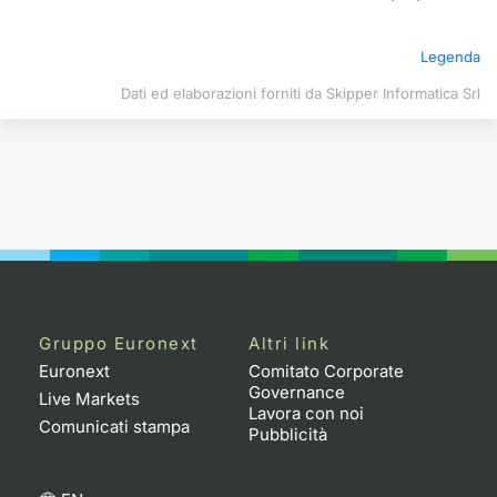
Formazione
Specific
Legenda
Statistiche del Mercato
Avvisi
Dati ed elaborazioni forniti da Skipper Informatica Srl
Market
KID
Gruppo Euronext
Altri link
Euronext
Comitato Corporate
Governance
Live Markets
Lavora con noi
Comunicati stampa
Pubblicità