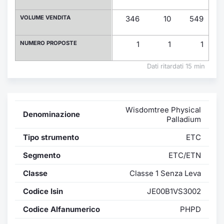
Formaz
Specific
VOLUME VENDITA
346
10
549
Statisti
Avvisi
NUMERO PROPOSTE
1
1
1
Market
Dati ritardati 15 min
KID
Wisdomtree Physical
Denominazione
Palladium
Tipo strumento
ETC
Segmento
ETC/ETN
Classe
Classe 1 Senza Leva
Codice Isin
JE00B1VS3002
Codice Alfanumerico
PHPD